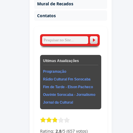
Mural de Recados
Contatos
Ultimas Atualizações
Programação
Rádio Cultural Fm Sorocaba
Fim de Tarde - Elson Pacheco
Ouvinte Sorocaba - Jornalismo
Jornal da Cultural
Rating:
2.8
/5 (657 votos)