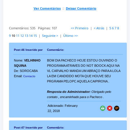
Ver Comentários
::
Deixar Comentário
Comentários: 535 Páginas: 107
<< Primeiro
|
< Atrás
|
5
6
7
8
9
10
11
12
13
14
15
|
Seguinte >
|
Último >>
Post 46 Inserido por
Comentário:
Nome:
VELHINHO
BOM DIA PACHECO HOJE ESTOU OUVINDO O
SQUINA
PROGRAMA ATRAVES DO NOT BOOCK AQUI NA
De: SOROCABA
VL CARVALHO MANDA UM ABRAÇO PARA A LOLA
Email:
LA EM CANDIDDO MOTA QUE HOUVE SEU
Contacto
PRGRAMA PELOPC AQUELA CAIPIRONA..
Resposta do Administrador:
Obrigado pelo
contato , encaminhado para o Pacheco .
Adicionado: February
22, 2018
Post 47 Inserido por
Comentário: