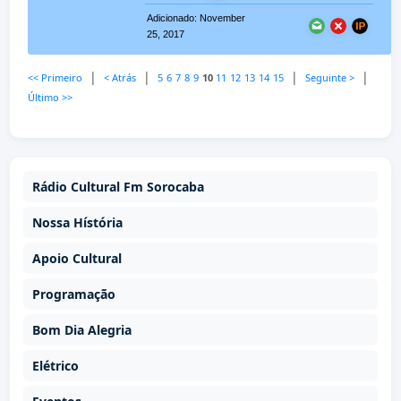
Adicionado: November
25, 2017
|
|
|
|
<< Primeiro
< Atrás
5
6
7
8
9
10
11
12
13
14
15
Seguinte >
Último >>
Rádio Cultural Fm Sorocaba
Nossa Hístória
Apoio Cultural
Programação
Bom Dia Alegria
Elétrico