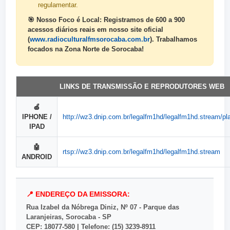
regulamentar.
🎯 Nosso Foco é Local: Registramos de 600 a 900
acessos diários reais em nosso site oficial
(
www.radioculturalfmsorocaba.com.br
). Trabalhamos
focados na Zona Norte de Sorocaba!
LINKS DE TRANSMISSÃO E REPRODUTORES WEB
🍏
IPHONE /
http://wz3.dnip.com.br/legalfm1hd/legalfm1hd.stream/pl
IPAD
🤖
rtsp://wz3.dnip.com.br/legalfm1hd/legalfm1hd.stream
ANDROID
📍 ENDEREÇO DA EMISSORA:
Rua Izabel da Nóbrega Diniz, Nº 07 - Parque das
Laranjeiras, Sorocaba - SP
CEP: 18077-580 | Telefone: (15) 3239-8911