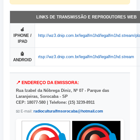
LINKS DE TRANSMISSÃO E REPRODUTORES WEB
🍏
IPHONE /
http://wz3.dnip.com.br/legalfm1hd/legalfm1hd.stream/pl
IPAD
🤖
rtsp://wz3.dnip.com.br/legalfm1hd/legalfm1hd.stream
ANDROID
📍 ENDEREÇO DA EMISSORA:
Rua Izabel da Nóbrega Diniz, Nº 07 - Parque das
Laranjeiras, Sorocaba - SP
CEP: 18077-580 | Telefone: (15) 3239-8911
📧 E-mail:
radioculturalfmsorocaba@hotmail.com