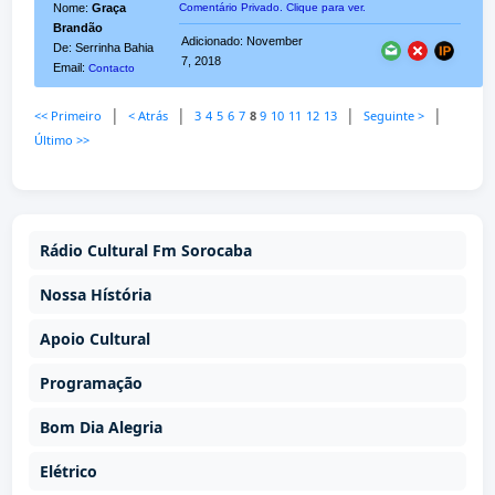
Nome:
Graça
Comentário Privado. Clique para ver.
Brandão
Adicionado: November
De: Serrinha Bahia
7, 2018
Email:
Contacto
|
|
|
|
<< Primeiro
< Atrás
3
4
5
6
7
8
9
10
11
12
13
Seguinte >
Último >>
Rádio Cultural Fm Sorocaba
Nossa Hístória
Apoio Cultural
Programação
Bom Dia Alegria
Elétrico