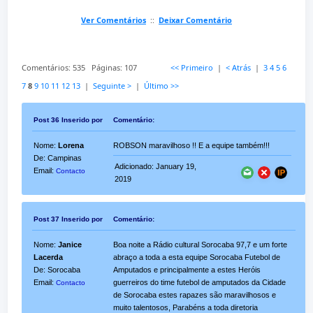
Ver Comentários
::
Deixar Comentário
Comentários: 535 Páginas: 107
<< Primeiro
|
< Atrás
|
3
4
5
6
7
8
9
10
11
12
13
|
Seguinte >
|
Último >>
Post 36 Inserido por
Comentário:
Nome:
Lorena
ROBSON maravilhoso !! E a equipe também!!!
De: Campinas
Adicionado: January 19,
Email:
Contacto
2019
Post 37 Inserido por
Comentário:
Nome:
Janice
Boa noite a Rádio cultural Sorocaba 97,7 e um forte
Lacerda
abraço a toda a esta equipe Sorocaba Futebol de
De: Sorocaba
Amputados e principalmente a estes Heróis
Email:
guerreiros do time futebol de amputados da Cidade
Contacto
de Sorocaba estes rapazes são maravilhosos e
muito talentosos, Parabéns a toda diretoria