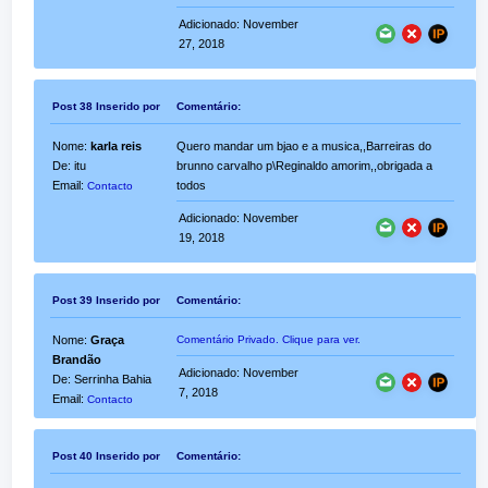
Adicionado: November
27, 2018
Post 38 Inserido por
Comentário:
Nome:
karla reis
Quero mandar um bjao e a musica,,Barreiras do
De: itu
brunno carvalho p\Reginaldo amorim,,obrigada a
Email:
todos
Contacto
Adicionado: November
19, 2018
Post 39 Inserido por
Comentário:
Nome:
Graça
Comentário Privado. Clique para ver.
Brandão
Adicionado: November
De: Serrinha Bahia
7, 2018
Email:
Contacto
Post 40 Inserido por
Comentário: